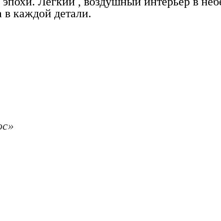
й эпохи. Лёгкий , воздушный интерьер в не
 в каждой детали.
ос»